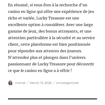
En résumé, si vous êtes à la recherche d’un
casino en ligne qui offre une expérience de jeu
riche et variée, Lucky Treasure est une
excellente option à considérer. Avec une large
gamme de jeux, des bonus attrayants, et une
attention particulière à la sécurité et au service
client, cette plateforme est bien positionnée
pour répondre aux attentes des joueurs.
N’attendez plus et plongez dans l’univers
passionnant de Lucky Treasure pour découvrir
ce que le casino en ligne a à offrir !
Author
Posted
Categories
mandi
March 13, 2026
Uncategorized
on
Post