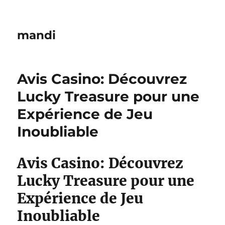
mandi
Avis Casino: Découvrez
Lucky Treasure pour une
Expérience de Jeu
Inoubliable
Avis Casino: Découvrez
Lucky Treasure pour une
Expérience de Jeu
Inoubliable