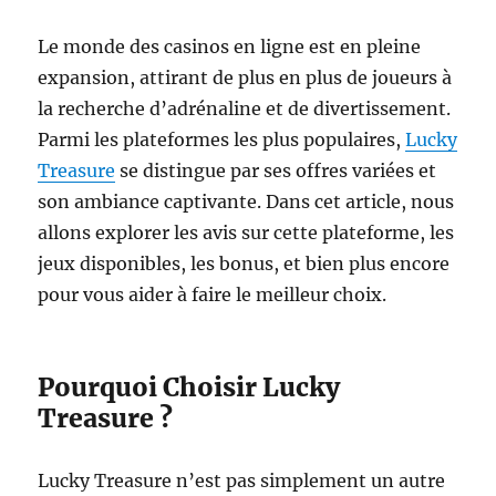
Le monde des casinos en ligne est en pleine
expansion, attirant de plus en plus de joueurs à
la recherche d’adrénaline et de divertissement.
Parmi les plateformes les plus populaires,
Lucky
Treasure
se distingue par ses offres variées et
son ambiance captivante. Dans cet article, nous
allons explorer les avis sur cette plateforme, les
jeux disponibles, les bonus, et bien plus encore
pour vous aider à faire le meilleur choix.
Pourquoi Choisir Lucky
Treasure ?
Lucky Treasure n’est pas simplement un autre