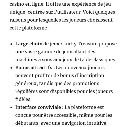
casino en ligne. Il offre une expérience de jeu
unique, centrée sur l’utilisateur. Voici quelques
raisons pour lesquelles les joueurs choisissent
cette plateforme :
Large choix de jeux :
Lucky Treasure propose
une vaste gamme de jeux allant des
machines à sous aux jeux de table classiques.
Bonus attractifs :
Les nouveaux joueurs
peuvent profiter de bonus d’inscription
généreux, tandis que des promotions
régulières sont disponibles pour les joueurs
fidèles.
Interface conviviale :
La plateforme est
conçue pour être accessible, même pour les
débutants, avec une navigation intuitive.