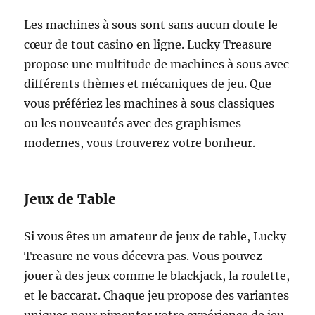
Les machines à sous sont sans aucun doute le
cœur de tout casino en ligne. Lucky Treasure
propose une multitude de machines à sous avec
différents thèmes et mécaniques de jeu. Que
vous préfériez les machines à sous classiques
ou les nouveautés avec des graphismes
modernes, vous trouverez votre bonheur.
Jeux de Table
Si vous êtes un amateur de jeux de table, Lucky
Treasure ne vous décevra pas. Vous pouvez
jouer à des jeux comme le blackjack, la roulette,
et le baccarat. Chaque jeu propose des variantes